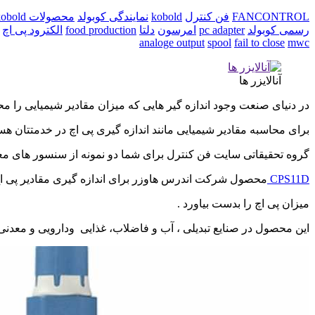
FANCONTROL
فن کنترل
kobold
نمایندگی کوبولد
محصولات kobold
رسمی کوبولد
pc adapter
امرسون
دلتا
food production
الکترود پی اچ
analoge output
spool
fail to close
mwc
آنالایزر ها
در دنیای صنعت وجود اندازه گیر هایی که میزان مقادیر شیمیایی را 
برای محاسبه مقادیر شیمیایی مانند اندازه گیری پی اچ در خدمتتان هس
گروه تحقیقاتی سایت فن کنترل برای شما دو نمونه از سنسور های مع
CPS11D
محصول شرکت اندرس هاوزر برای اندازه گیری مقادیر پی اچ م
میزان پی اچ را بدست بیاورد .
این محصول در صنایع تبدیلی ، آب و فاضلاب، غذایی ودارویی و معدنی 