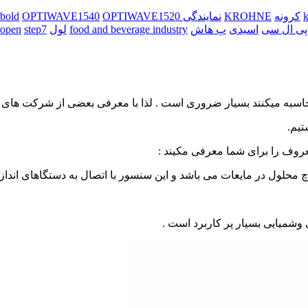
کرونه
KROHNE
نمایندگی kobold
OPTIWAVE1520
OPTIWAVE1540
پی ال سی
اسیدی
پ هاش
food and beverage industry
لول
step7
open
محاسبه میکنند بسیار ضروری است . لذا با معرفی بعضی از شرکت های 
تیم.
روف را برای شما معرفی مکیند :
حلول در مایعات می باشد و این سنسور با اتصال به دستگاهای اندازگ
وشمیایی بسیار پر کاربرد است .