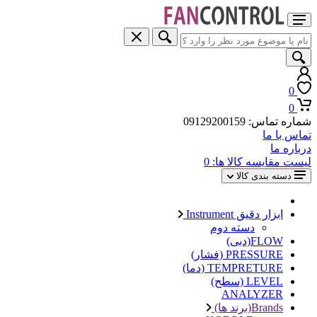
0
0
شماره تماس: 09129200159
تماس با ما
درباره ما
لیست مقایسه کالا ها:
0
دسته بندی کالا
ابزار دقیق Instrument
دسته دوم
FLOW(دبی)
PRESSURE (فشار)
TEMPRETURE (دما)
LEVEL (سطح)
ANALYZER
Brands(برند ها)