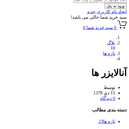
ورود به پنل
ایجاد نام کاربری جدید
سبد خرید شما خالی می باشد!
0
سبد خرید شما
0
بلاگ
10
تازه ها
آنالایزر ها
توسط
15 دي 1378
0 دیدگاه
دسته بندی مطالب
تازه ها
23