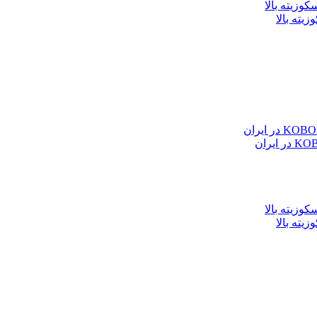
یته بالا
یته بالا