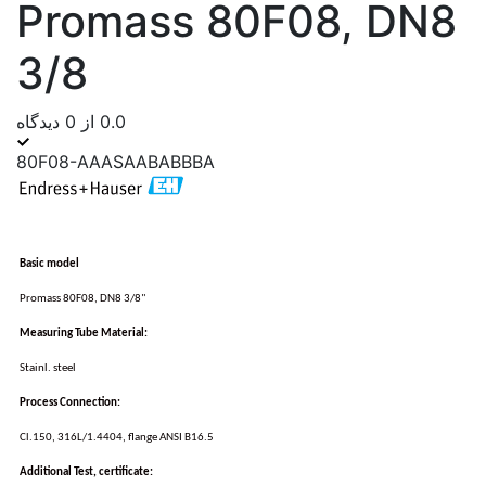
Promass 80F08, DN8
3/8
0.0 از 0 دیدگاه
80F08-AAASAABABBBA
Basic model
Promass 80F08, DN8 3/8"
Measuring Tube Material:
Stainl. steel
Process Connection:
Cl.150, 316L/1.4404, flange ANSI B16.5
Additional Test, certificate: