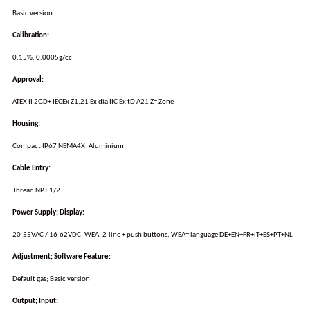
Basic version
Calibration:
0.15%, 0.0005g/cc
Approval:
ATEX II 2GD+ IECEx Z1,21 Ex dia IIC Ex tD A21 Z= Zone
Housing:
Compact IP67 NEMA4X, Aluminium
Cable Entry:
Thread NPT 1/2
Power Supply; Display:
20-55VAC / 16-62VDC; WEA, 2-line + push buttons, WEA= language DE+EN+FR+IT+ES+PT+NL
Adjustment; Software Feature:
Default gas; Basic version
Output; Input: