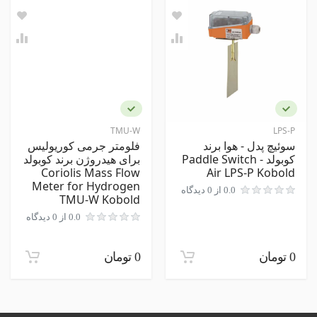
هارت
نام و نام خانوادگی
مشخصات ظاهری
جنس بدنه
استیل
نظر شما
ضد انفجار
TMU-W
LPS-P
سوئیچ پدل - هوا برند
فلومتر جرمی کوریولیس
کوبولد Paddle Switch -
برای هیدروژن برند کوبولد
Coriolis Mass Flow
Air LPS-P Kobold
Meter for Hydrogen
0.0 از 0 دیدگاه
TMU-W Kobold
0.0 از 0 دیدگاه
ارسال نظر در مورد این محصول
0 تومان
0 تومان