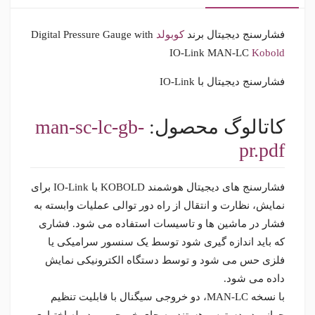
فشارسنج دیجیتال برند
کوبولد
Digital Pressure Gauge with
IO-Link MAN-LC
Kobold
فشارسنج دیجیتال با IO-Link
کاتالوگ محصول:
man-sc-lc-gb-
pr.pdf
فشارسنج های دیجیتال هوشمند KOBOLD با IO-Link برای
نمایش، نظارت و انتقال از راه دور توالی عملیات وابسته به
فشار در ماشین ها و تاسیسات استفاده می شود. فشاری
که باید اندازه گیری شود توسط یک سنسور سرامیکی یا
فلزی حس می شود و توسط دستگاه الکترونیکی نمایش
داده می شود.
با نسخه MAN-LC، دو خروجی سیگنال با قابلیت تنظیم
جهانی در دسترس هستند. به جای خروجی، برد رله اختیاری