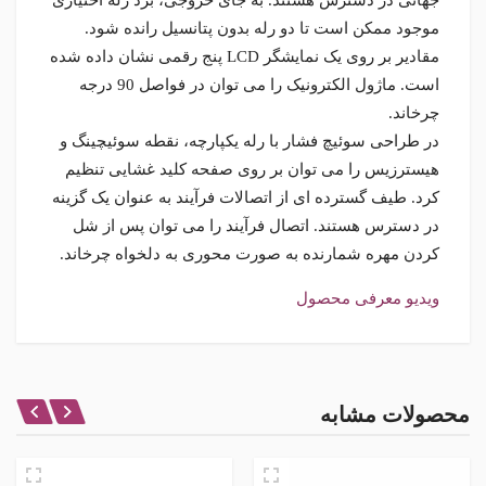
موجود ممکن است تا دو رله بدون پتانسیل رانده شود.
مقادیر بر روی یک نمایشگر LCD پنج رقمی نشان داده شده
است. ماژول الکترونیک را می توان در فواصل 90 درجه
چرخاند.
در طراحی سوئیچ فشار با رله یکپارچه، نقطه سوئیچینگ و
هیسترزیس را می توان بر روی صفحه کلید غشایی تنظیم
کرد. طیف گسترده ای از اتصالات فرآیند به عنوان یک گزینه
در دسترس هستند. اتصال فرآیند را می توان پس از شل
کردن مهره شمارنده به صورت محوری به دلخواه چرخاند.
ویدیو معرفی محصول
مشخصات اصلی
رنج
نظر شما در باره این محصول
محصولات مشابه
اتصال
1/4 اینچ
امتیاز