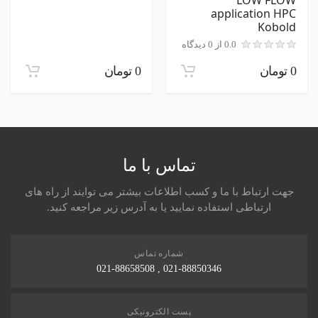
application HPC
ارسال نظر در مورد این محصول
Kobold
0.0 از 0 دیدگاه
0 تومان
0 تومان
تماس با ما
جهت ارتباط با ما و کسب اطلاعات بیشتر می توایند از راه های
ارتباطی استفاده نمایید یا به آدرس زیر مراجعه کنید.
شماره تماس
021-88850346 , 021-88658508
پست الکترونیکی