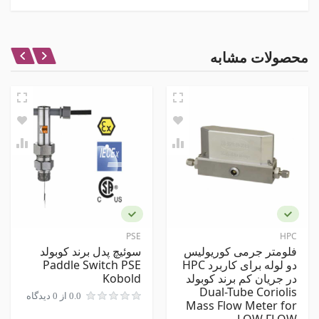
مشخصات اصلی
رنج
نظر شما در باره این محصول
محصولات مشابه
اتصال
1/4 اینچ
امتیاز
هارت
نام و نام خانوادگی
مشخصات ظاهری
جنس بدنه
استیل
نظر شما
ضد انفجار
PSE
HPC
فلومتر جرمی کوریولیس
سوئیچ پدل برند کوبولد
دو لوله برای کاربرد HPC
Paddle Switch PSE
در جریان کم برند کوبولد
Kobold
Dual-Tube Coriolis
0.0 از 0 دیدگاه
Mass Flow Meter for
LOW FLOW