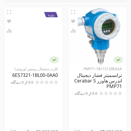
جنس بدنه تیوب
امتیاز
استیل
ویژه
نمایشگر
عقربه ای
نام و نام خانوادگی
مخصات اصلی
نوع سنسور
نظر شما
روتامتر
نوع سیال
PMP71-1B11S12REAAA
کارت دیجیتال زیمنس (ورودی)
گاز
ترانسمیتر فشار دیجیتال
6ES7321-1BL00-0AA0
اندرس هاوزر Cerabar S
0.0 از 0 دیدگاه
نوع محاسبه
PMP71
حجمی
0.0 از 0 دیدگاه
ارسال نظر در مورد این محصول