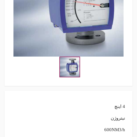
4 اینچ
نیتروژن
600NM3/h