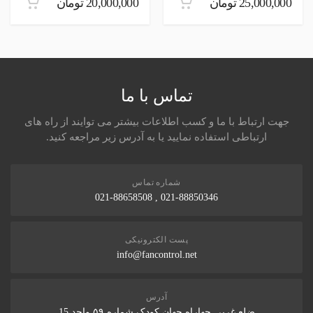
25,000,000 تومان
20,000,000 تومان
تماس با ما
جهت ارتباط با ما و کسب اطلاعات بیشتر می توایند از راه های
ارتباطی استفاده نمایید یا به آدرس زیر مراجعه کنید.
شماره تماس
021-88850346 , 021-88658508
پست الکترونیکی
info@fancontrol.net
آدرس
ضلع غربی چهاراه جهان کودک شماره ۵۹ واحد 15