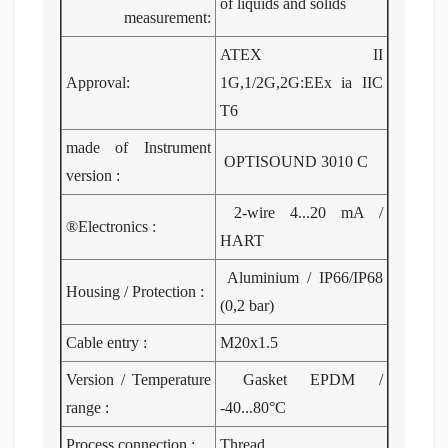
of liquids
and solids
measurement:
ATEX II
Approval:
1G,1/2G,2G:EEx ia IIC
T6
made of Instrument
OPTISOUND 3010 C
version :
2-wire 4...20 mA /
®️Electronics :
HART
Aluminium / IP66/IP68
Housing / Protection :
(0,2 bar)
Cable entry :
M20x1.5
Version / Temperature
Gasket EPDM /
range :
-40...80°C
Process connection :
Thread