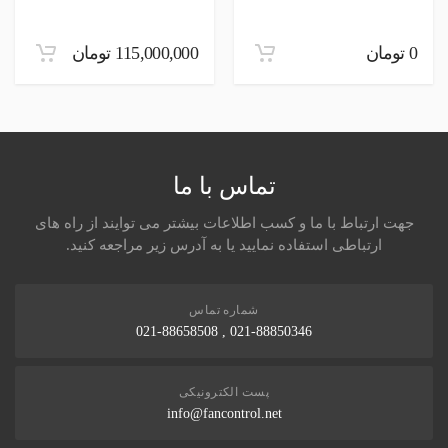
ارسال نظر در مورد این محصول
0 تومان
115,000,000 تومان
تماس با ما
جهت ارتباط با ما و کسب اطلاعات بیشتر می توایند از راه های
ارتباطی استفاده نمایید یا به آدرس زیر مراجعه کنید.
شماره تماس
021-88850346 , 021-88658508
پست الکترونیکی
info@fancontrol.net