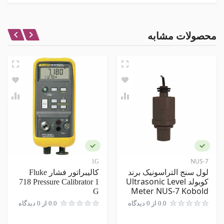
مشخصات اصلی
خروجی
نظر شما در باره این محصول
محصولات مشابه
ضد انفجار
امتیاز
هارت
نام و نام خانوادگی
مشخصات ظاهری
سایز اتصال
نظر شما
جنس بدنه
آلمینیوم
NUS-7
1G
لول سنج التراسونیک برند
کالیبراتور فشار Fluke
کوبولد Ultrasonic Level
718 Pressure Calibrator 1
Meter NUS-7 Kobold
G
0.0 از 0 دیدگاه
0.0 از 0 دیدگاه