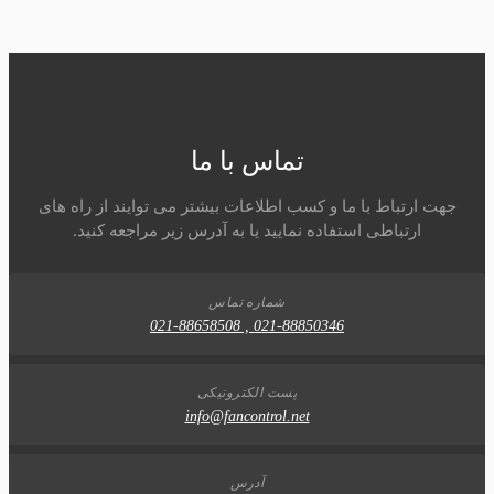
تماس با ما
جهت ارتباط با ما و کسب اطلاعات بیشتر می توایند از راه های
ارتباطی استفاده نمایید یا به آدرس زیر مراجعه کنید.
شماره تماس
021-88850346 , 021-88658508
پست الکترونیکی
info@fancontrol.net
آدرس