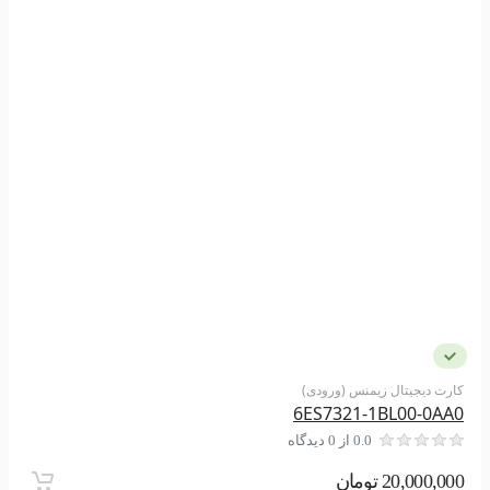
کارت دیجیتال زیمنس (ورودی)
6ES7321-1BL00-0AA0
0.0 از 0 دیدگاه
20,000,000 تومان