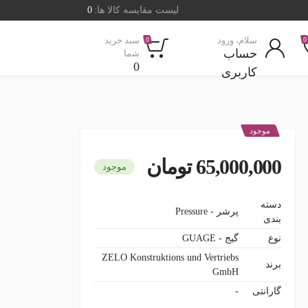
لیست مقایسه کالا ها:
0
سلام، ورود
سبد خرید
0
0
حساب
شما
0
کاربری
موجود
65,000,000 تومان
موجود
دسته
پرشر - Pressure
بندی
نوع
گیج - GUAGE
ZELO Konstruktions und Vertriebs
برند
GmbH
گارانتی
-