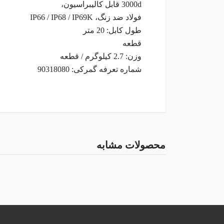
3000d قابل کالیبراسیون،
فولاد ضد زنگ، IP66 / IP68 / IP69K
طول کابل: 20 متر
قطعه
وزن: 2.7 کیلوگرم / قطعه
شماره تعرفه گمرکی: 90318080
مشخصات اصلی
رنج
نظر شما در باره این محصول
محصولات مشابه
اتصال
1/4 اینچ
امتیاز
ن
هارت
مشخصات ظاهری
نظر شما