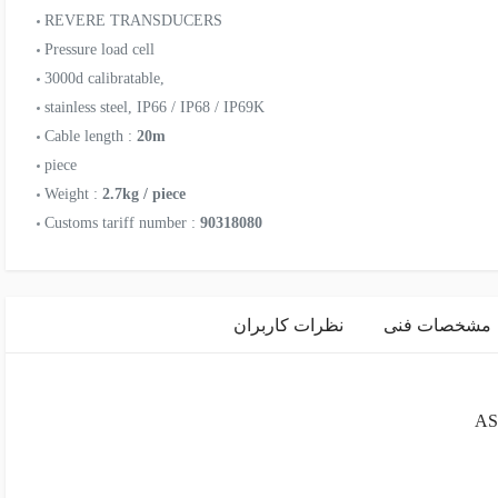
REVERE TRANSDUCERS
Pressure load cell
3000d calibratable,
stainless steel, IP66 / IP68 / IP69K
Cable length :
20m
piece
Weight :
2.7kg / piece
Customs tariff number :
90318080
مشخصات فنی
نظرات کاربران
AS