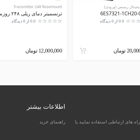
یجیتال زیمنس (ورودی)
Transmitter 248 Rosemount
6ES7321-1CH20-
ترنسمیتر دمای ریلی ۲۴۸ روزمونت
0.0 از 0 دیدگاه
0.0 از 0 دیدگاه
20, تومان
12,000,000 تومان
اطلاعات بیشتر
اه های ارتباطی استفاده نمایید یا
راهنمای خرید