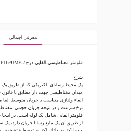
معرفی اجمالی
فلومتر مغناطیسی-القایی-درج Magnetic-Inductive-Insertion PITe/UMF-2 (برند
شرح
یک محیط رسانای الکتریکی که از طریق یک
میدان مغناطیسی جهت دار مطابق با قانون ف
القاء ولتاژی متناسب با جریان متوسط القا م
نرخ سرعت و در نتیجه جریان حجمی. مغناطیسی 
فلومتر القایی شامل یک لوله است، در اینجا 
از طریق آن یک مایع رسانا جریان دارد، یک 
و دو الکترود ولتاژ الکترود توسط a تشخیص داده می شود