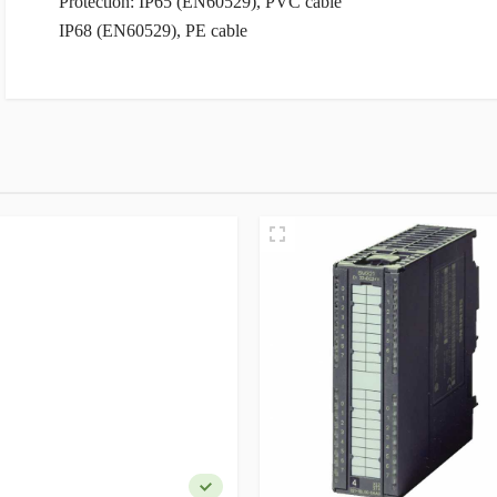
Protection: IP65 (EN60529), PVC cable
IP68 (EN60529), PE cable
ام و نام خانوادگی