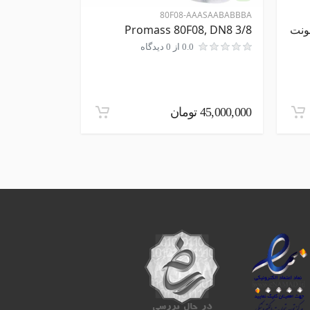
IR REGULATOR
80F08-AAASAABABBBA
REGULATOR
Promass 80F08, DN8 3/8
0.0 از 0 دیدگاه
45,000,000 تومان
3,500,000 تومان