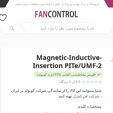
فروشگاه و مرکز تهیه و توزیع ابزار دقیق و اتوماسیون و قطعات برقی صنعتی
Magnetic-Inductive-
Insertion PITe/UMF-2
فلومتر مغناطیسی-القایی PITe (برند کوبولد)
0.0 از 0 دیدگاه
شما میتوانید این کالا را از نمایندگی شرکت کوبولد در ایران
،
شرکت فن کنترل
تهیه کنید.
مشخصات کلیدی :