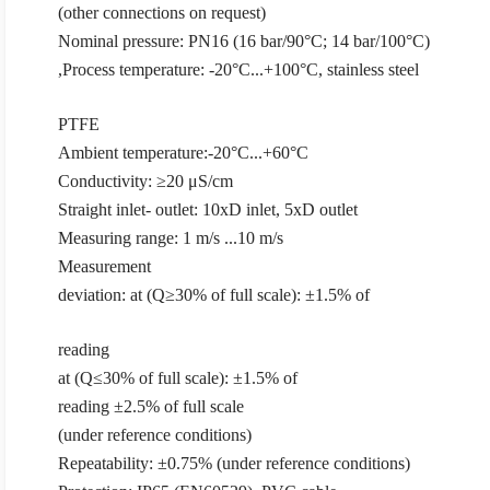
(other connections on request)
Nominal pressure: PN16 (16 bar/90°C; 14 bar/100°C)
Process temperature: -20°C...+100°C, stainless steel,
PTFE
Ambient temperature:-20°C...+60°C
Conductivity: ≥20 μS/cm
Straight inlet- outlet: 10xD inlet, 5xD outlet
Measuring range: 1 m/s ...10 m/s
Measurement
deviation: at (Q≥30% of full scale): ±1.5% of
reading
at (Q≤30% of full scale): ±1.5% of
reading ±2.5% of full scale
(under reference conditions)
Repeatability: ±0.75% (under reference conditions)