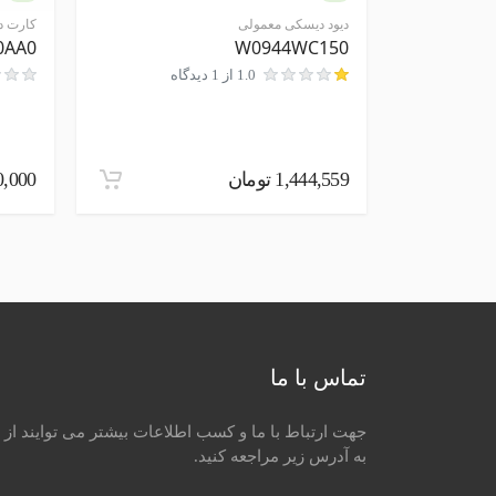
دیود دیسکی معمولی
کارت د
ارسال نظر در مورد این محصول
0AA0
W0944WC150
1.0 از 1 دیدگاه
1,444,559 تومان
000,000
تماس با ما
جهت ارتباط با ما و کسب اطلاعات بیشتر می توایند از ر
به آدرس زیر مراجعه کنید.