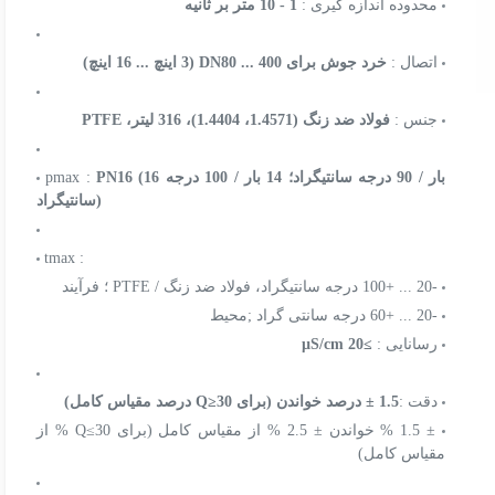
محدوده اندازه گیری :
1 - 10 متر بر ثانیه
اتصال :
خرد جوش برای DN80 ... 400 (3 اینچ ... 16 اینچ)
جنس :
فولاد ضد زنگ (1.4571، 1.4404)، 316 لیتر، PTFE
PN16 (16 بار / 90 درجه سانتیگراد؛ 14 بار / 100 درجه
pmax :
سانتیگراد)
tmax :
-20 ... +100 درجه سانتیگراد، فولاد ضد زنگ / PTFE ؛ فرآیند
-20 ... +60 درجه سانتی گراد ;محیط
رسانایی :
≥20 µS/cm
دقت :
1.5 ± درصد خواندن (برای Q≥30 درصد مقیاس کامل)
± 1.5 % خواندن ± 2.5 % از مقیاس کامل (برای Q≤30 % از
مقیاس کامل)