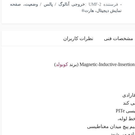
فرستنده UMF-2 :
خروجی آنالوگ / پالس / وضعیت، صفحه
نمایش دیجیتال، هارت®
مشخصات فنی
نظرات کاربران
کوبولد
)
ارادی
ی کند
PITe
خط لوله،
سیم پیچ میدان مغناطیسی