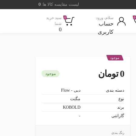
لیست مقایسه کالا ها:
0
سلام، ورود
سبد خرید
0
0
حساب
شما
0
کاربری
موجود
0 تومان
موجود
دسته بندی
دبی - Flow
نوع
مگنت
برند
KOBOLD
گارانتی
-
رنگ بندی